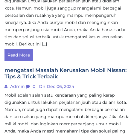
digunakan untuk lakukan perjalanan jauh atau didalam
kota. Namun, mobil juga sanggup mengalami berbagai
persoalan dan rusaknya yang mampu mempengaruhi
kinerjanya. Jika Anda punyai mobil dan menginginkan
memperpanjang usia mobil Anda, maka Anda harus sadar
tips dan solusi terbaik untuk mengatasi kasus kerusakan
mobil. Berikut ini […]
Read More
mengatasi Masalah Kerusakan Mobil Nissan:
Tips & Trick Terbaik
Admin
0
On Dec 06, 2024
Mobil adalah salah satu kendaraan yang paling kerap
digunakan untuk lakukan perjalanan jauh atau dalam kota.
Namun, mobil juga dapat mengalami berbagai persoalan
dan kerusakan yang mampu merubah kinerjanya. Jika Anda
miliki mobil dan inginkan memperpanjang umur mobil
Anda, maka Anda mesti memahami tips dan solusi paling