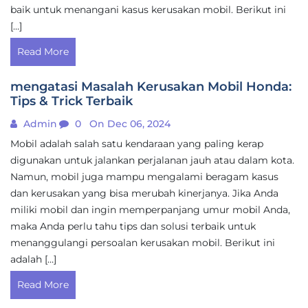
baik untuk menangani kasus kerusakan mobil. Berikut ini
[…]
Read More
mengatasi Masalah Kerusakan Mobil Honda:
Tips & Trick Terbaik
Admin
0
On Dec 06, 2024
Mobil adalah salah satu kendaraan yang paling kerap
digunakan untuk jalankan perjalanan jauh atau dalam kota.
Namun, mobil juga mampu mengalami beragam kasus
dan kerusakan yang bisa merubah kinerjanya. Jika Anda
miliki mobil dan ingin memperpanjang umur mobil Anda,
maka Anda perlu tahu tips dan solusi terbaik untuk
menanggulangi persoalan kerusakan mobil. Berikut ini
adalah […]
Read More