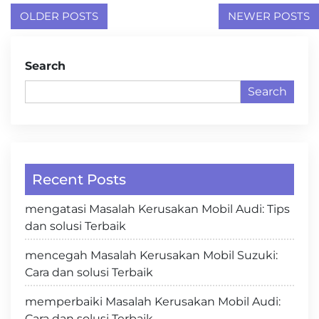
Posts
OLDER POSTS
NEWER POSTS
navigation
Search
Search
Recent Posts
mengatasi Masalah Kerusakan Mobil Audi: Tips
dan solusi Terbaik
mencegah Masalah Kerusakan Mobil Suzuki:
Cara dan solusi Terbaik
memperbaiki Masalah Kerusakan Mobil Audi:
Cara dan solusi Terbaik