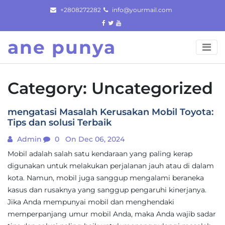
Skip
+2808272282
info@yourmail.com
to
content
ane punya
Category:
Uncategorized
mengatasi Masalah Kerusakan Mobil Toyota:
Tips dan solusi Terbaik
Admin
0
On Dec 06, 2024
Mobil adalah salah satu kendaraan yang paling kerap
digunakan untuk melakukan perjalanan jauh atau di dalam
kota. Namun, mobil juga sanggup mengalami beraneka
kasus dan rusaknya yang sanggup pengaruhi kinerjanya.
Jika Anda mempunyai mobil dan menghendaki
memperpanjang umur mobil Anda, maka Anda wajib sadar