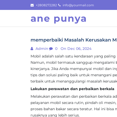
Skip
+2808272282
info@yourmail.com
to
ane punya
content
memperbaiki Masalah Kerusakan Mob
Admin
0
On Dec 06, 2024
Mobil adalah salah satu kendaraan yang paling 
Namun, mobil termasuk sanggup mengalami b
kinerjanya. Jika Anda mempunyai mobil dan 
tips dan solusi paling baik untuk menangani per
terbaik untuk menanggulangi masalah kerusak
Lakukan perawatan dan perbaikan berkala
Melakukan perawatan dan perbaikan berkala ad
pelayanan mobil secara rutin, pindah oli mesin, 
proses bahan bakar secara teratur. Hal ini bi
rusaknya yang lebih serius.