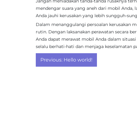
Jangan meniadakan tanda-tanda rusaknya terha
mendengar suara yang aneh dari mobil Anda, l
Anda jauhi kerusakan yang lebih sungguh-sun
Dalam menanggulangi persoalan kerusakan mob
rutin. Dengan laksanakan perawatan secara berk
Anda dapat merawat mobil Anda dalam situas
selalu berhati-hati dan menjaga keselamatan 
Post
Previous:
Hello world!
navigation