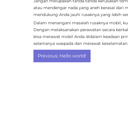
Jangan melupakan tanda-tanda kerusakan ter
atau mendengar nada yang aneh berasal dari m
mendukung Anda jauhi rusaknya yang lebih ser
Dalam menangani masalah rusaknya mobil, kun
Dengan melaksanakan perawatan secara berkala 
bisa merawat mobil Anda didalam keadaan pr
selamanya waspada dan merawat keselamatan
Post
Previous:
Hello world!
navigation