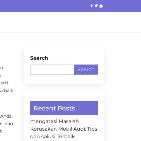
Search
am
Search
i
erti
erbaik
Recent Posts
 Anda.
mengatasi Masalah
in, dan
Kerusakan Mobil Audi: Tips
t
dan solusi Terbaik