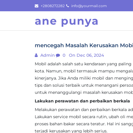
Skip
+2808272282
info@yourmail.com
to
ane punya
content
mencegah Masalah Kerusakan Mobil
Admin
0
On Dec 06, 2024
Mobil adalah salah satu kendaraan yang palin
kota. Namun, mobil termasuk mampu mengal
kinerjanya. Jika Anda miliki mobil dan meng
tips dan solusi terbaik untuk menangani persoal
untuk menanggulangi masalah kerusakan mobi
Lakukan perawatan dan perbaikan berkala
Melakukan perawatan dan perbaikan berkala ad
Lakukan service mobil secara rutin, ubah oli mes
proses bahan bakar secara teratur. Hal ini sa
terjadi kerusakan yang lebih serius.