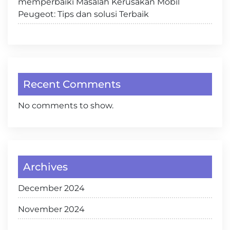
memperbaiki Masalah Kerusakan Mobil
Peugeot: Tips dan solusi Terbaik
Recent Comments
No comments to show.
Archives
December 2024
November 2024