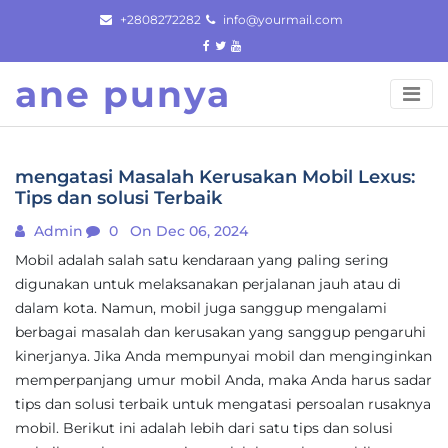
Skip
+2808272282
info@yourmail.com
to
content
ane punya
mengatasi Masalah Kerusakan Mobil Lexus:
Tips dan solusi Terbaik
Admin
0
On Dec 06, 2024
Mobil adalah salah satu kendaraan yang paling sering
digunakan untuk melaksanakan perjalanan jauh atau di
dalam kota. Namun, mobil juga sanggup mengalami
berbagai masalah dan kerusakan yang sanggup pengaruhi
kinerjanya. Jika Anda mempunyai mobil dan menginginkan
memperpanjang umur mobil Anda, maka Anda harus sadar
tips dan solusi terbaik untuk mengatasi persoalan rusaknya
mobil. Berikut ini adalah lebih dari satu tips dan solusi