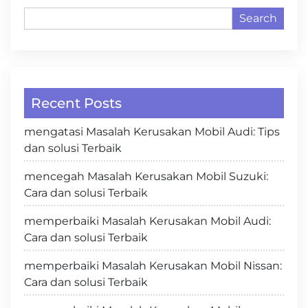
Search
Recent Posts
mengatasi Masalah Kerusakan Mobil Audi: Tips
dan solusi Terbaik
mencegah Masalah Kerusakan Mobil Suzuki:
Cara dan solusi Terbaik
memperbaiki Masalah Kerusakan Mobil Audi:
Cara dan solusi Terbaik
memperbaiki Masalah Kerusakan Mobil Nissan:
Cara dan solusi Terbaik