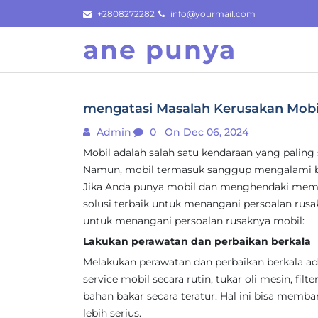
Skip
+2808272282
info@yourmail.com
to
ane punya
content
mengatasi Masalah Kerusakan Mobil
Admin
0
On Dec 06, 2024
Mobil adalah salah satu kendaraan yang paling
Namun, mobil termasuk sanggup mengalami be
Jika Anda punya mobil dan menghendaki memp
solusi terbaik untuk menangani persoalan rusakn
untuk menangani persoalan rusaknya mobil:
Lakukan perawatan dan perbaikan berkala
Melakukan perawatan dan perbaikan berkala ad
service mobil secara rutin, tukar oli mesin, filt
bahan bakar secara teratur. Hal ini bisa memb
lebih serius.