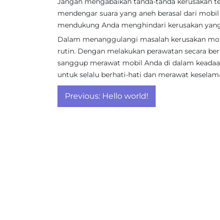
Jangan mengabaikan tanda-tanda kerusakan ter
mendengar suara yang aneh berasal dari mobil 
mendukung Anda menghindari kerusakan yang 
Dalam menanggulangi masalah kerusakan mobi
rutin. Dengan melakukan perawatan secara berka
sanggup merawat mobil Anda di dalam keada
untuk selalu berhati-hati dan merawat kesela
Post
Previous:
Hello world!
navigation