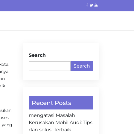
Search
kota.
Search
nya.
dan
aik
Recent Posts
akukan
mengatasi Masalah
roses
Kerusakan Mobil Audi: Tips
a yang
dan solusi Terbaik